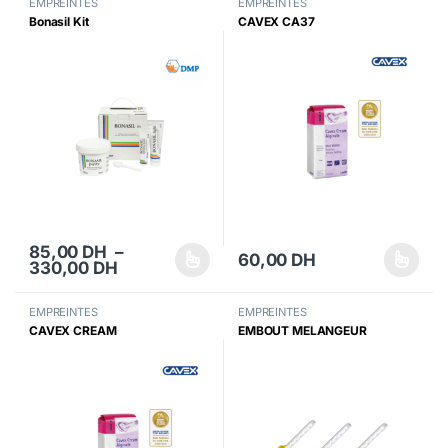
EMPREINTES
EMPREINTES
Bonasil Kit
CAVEX CA37
85,00
DH
–
60,00
DH
Plage de prix : 85,00 DH à 330,00 DH
330,00
DH
Ce produit a plusieurs variations. Les options peuvent être choisi
Ce produit a plusieurs variations
EMPREINTES
EMPREINTES
CAVEX CREAM
EMBOUT MELANGEUR