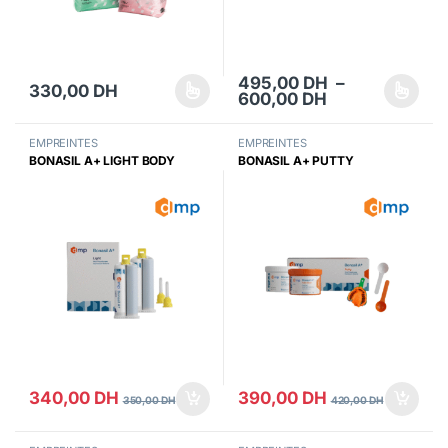
495,00
DH
–
330,00
DH
Plage de prix 
600,00
DH
Ce produit a plusieurs variations. Les options peuvent être choisi
Ce produit a plusieurs variations
EMPREINTES
EMPREINTES
BONASIL A+ LIGHT BODY
BONASIL A+ PUTTY
340,00
DH
390,00
DH
350,00
DH
420,00
DH