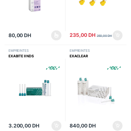
235,00
DH
80,00
DH
250,00
DH
Ce produit a plusieurs variations. Les options peuvent être choisi
EMPREINTES
EMPREINTES
EXABITE II NDS
EXACLEAR
3.200,00
DH
840,00
DH